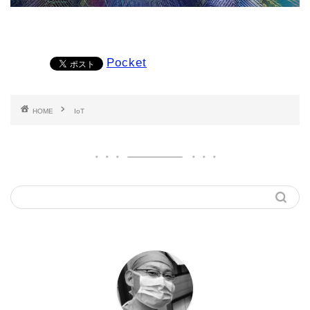
Pocket
HOME
IoT