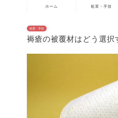
ホーム
処置・手技
処置・手技
褥瘡の被覆材はどう選択