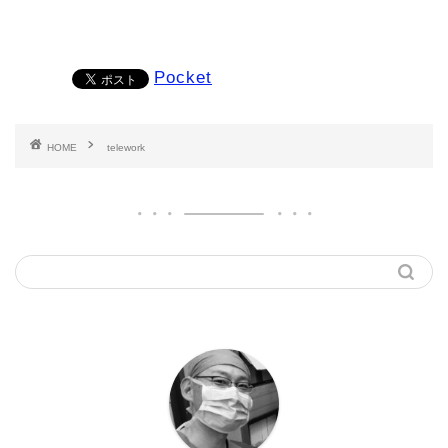
Pocket
HOME
telework